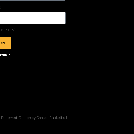
e
ir de moi
ION
erdu ?
ts Reserved. Design by Creuse Basketball