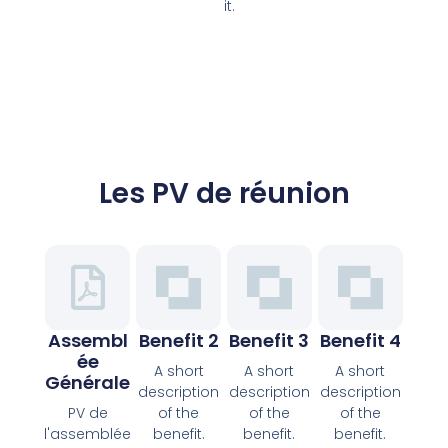
it.
Les PV de réunion
Assembl
Benefit 2
Benefit 3
Benefit 4
Ée
A short
A short
A short
Générale
description
description
description
PV de
of the
of the
of the
l'assemblée
benefit.
benefit.
benefit.