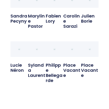
Sandra
Marylin
Fabien
Carolin
Julien
Pecyny
E
Lory
E
Borie
Pastor
Sarazi
Lucie
Syland
Philipp
Place
Place
Néron
A
E
Vacant
Vacant
Laurent
Bellega
E
E
Rde