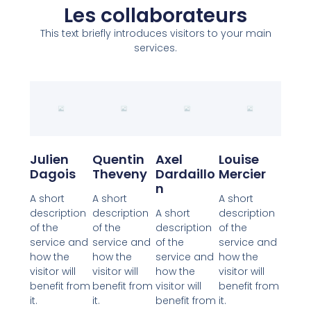
Les collaborateurs
This text briefly introduces visitors to your main
services.
Julien
Quentin
Axel
Louise
Dagois
Theveny
Dardaillo
Mercier
N
A short
A short
A short
description
description
A short
description
of the
of the
description
of the
service and
service and
of the
service and
how the
how the
service and
how the
visitor will
visitor will
how the
visitor will
benefit from
benefit from
visitor will
benefit from
it.
it.
benefit from
it.