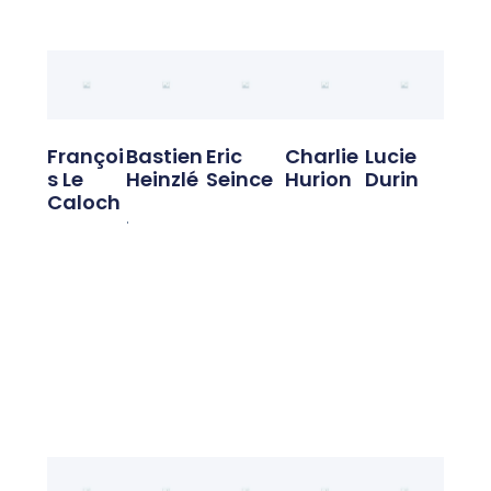
Françoi
Bastien
Eric
Charlie
Lucie
S Le
Heinzlé
Seince
Hurion
Durin
Caloch
.
Président
Trésorier
061271445
bheinzle@b
9
asketcreus
flecaloch@
e.fr
basketcreu
se.fr