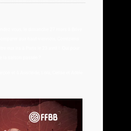
 rendez vous, le dimanche 27 mars à Brive
comparer aux haut-viennois, Corréziens
re eux ira à Paris le 23 avril ! Qui pour
e la saison passée ?
rçon et à Auscinde, Lola, Cerise et Adèle