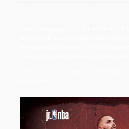
Nos 4 qualifiés garçons et nos 4 qualifiées filles ont
au gymnase de bouquet. Les épreuves les verront se 
et Dordognaux, mais attention 1 seul et une seule d’ent
succéder à Angèle Bidet, notre représentante Creusois
Bonne chance à Tristan, David, Émile et Matthys en ga
pour les filles !