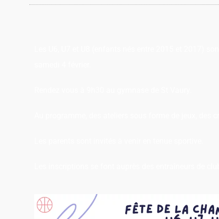
Les U6, U7 et U8 (enfants nés entre 2015 et 2017) sont
samedi 4 février.
Rendez vous à 9h30 au gymnase de St Vaury.
Au programme, des ateliers sous forme de jeux, des 
Les parents sont invités à venir en tenue sportive.
Les inscriptions se font auprès des entraîneurs de clu