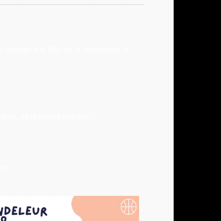
 conviés à la fête de la chandeleur le
crêpes, de la bonne humeur…
bs.