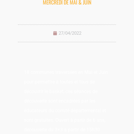
MERCREDI DE MAI & JUIN
27/04/2022
18 communes traversées en Mai et Juin
pour permettre à toutes et tous de
découvrir le basket, ces séances de
découverte sont encadrées par les
éducateurs du comité départemental et
sont gratuites. Ouvert à partir de 6 ans,
découverte du 3×3 à partir de 15h30