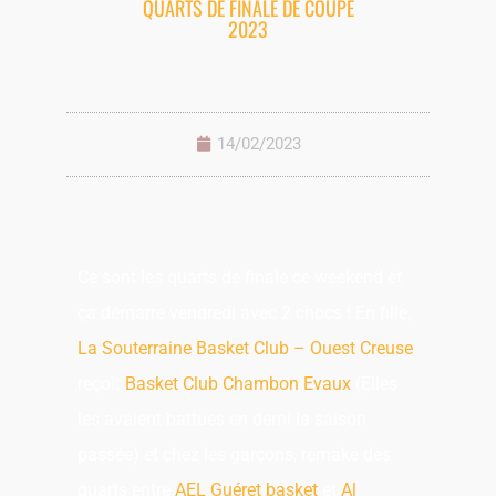
QUARTS DE FINALE DE COUPE
2023
14/02/2023
Ce sont les quarts de finale ce weekend et
ça démarre vendredi avec 2 chocs ! En fille,
La Souterraine Basket Club – Ouest Creuse
reçoit
Basket Club Chambon Evaux
(Elles
les avaient battues en demi la saison
passée) et chez les garçons, remake des
quarts entre
AEL Guéret basket
et
Al