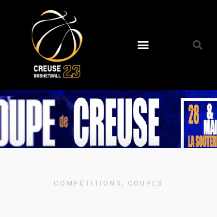
COMPÉTITIONS
,
COUPES