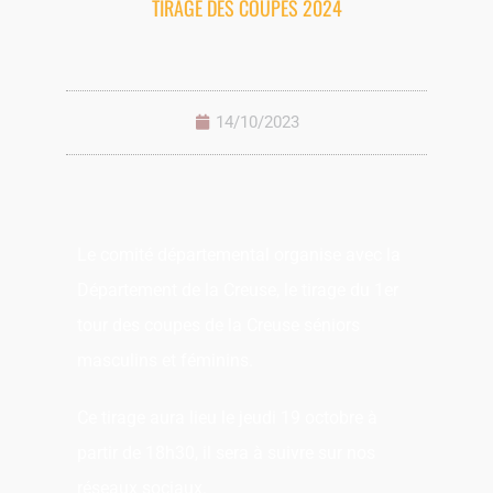
TIRAGE DES COUPES 2024
14/10/2023
Le comité départemental organise avec la
Département de la Creuse, le tirage du 1er
tour des coupes de la Creuse séniors
masculins et féminins.
Ce tirage aura lieu le jeudi 19 octobre à
partir de 18h30, il sera à suivre sur nos
réseaux sociaux.