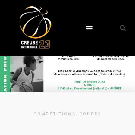
COMPÉTITIONS
,
COUPES