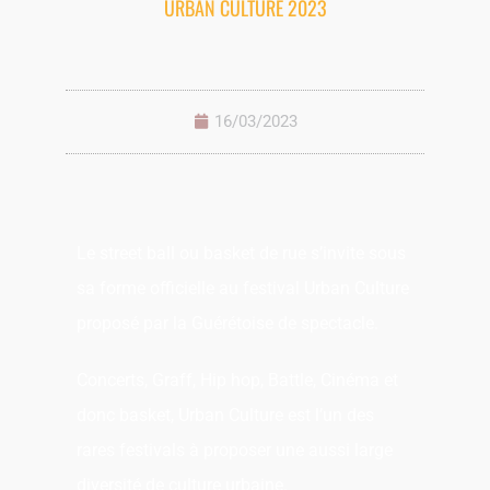
URBAN CULTURE 2023
16/03/2023
Le street ball ou basket de rue s’invite sous
sa forme officielle au festival Urban Culture
proposé par la Guérétoise de spectacle.
Concerts, Graff, Hip hop, Battle, Cinéma et
donc basket, Urban Culture est l’un des
rares festivals à proposer une aussi large
diversité de culture urbaine.