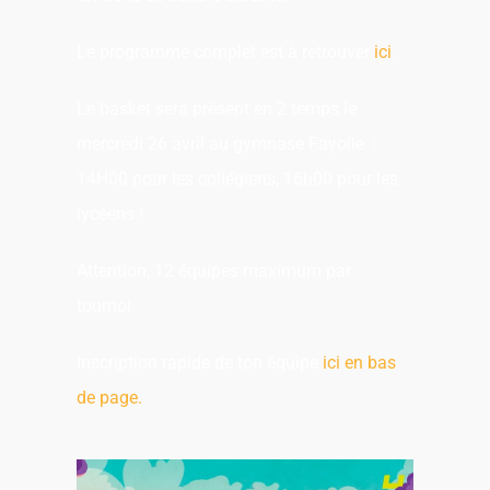
Le programme complet est à retrouver
ici
.
Le basket sera présent en 2 temps le
mercredi 26 avril au gymnase Fayolle :
14H00 pour les collégiens, 16h00 pour les
lycéens !
Attention, 12 équipes maximum par
tournoi.
Inscription rapide de ton équipe
ici en bas
de page.