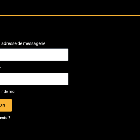
ou adresse de messagerie
e
ir de moi
ION
erdu ?