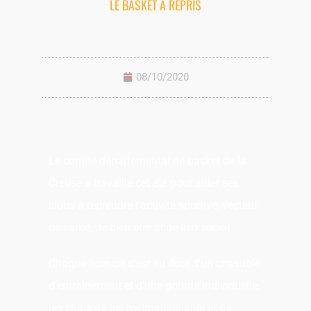
LE BASKET A REPRIS
08/10/2020
Le comité départemental de basket de la
Creuse a travaillé cet été pour aider ses
clubs à reprendre l’activité sportive, vecteur
de santé, de bien être et de lien social.
Chaque licencié c’est vu doté d’un chasuble
d’entraînement et d’une gourde individuelle,
les clubs de gel hydroalcoolique et de