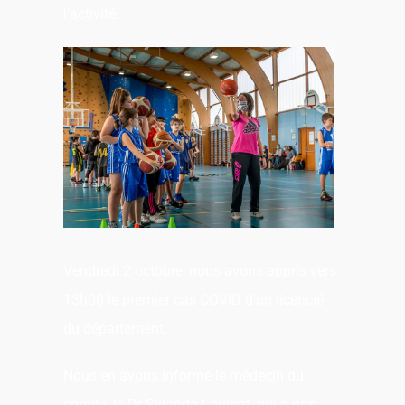
l’activité.
Vendredi 2 octobre, nous avons appris vers
13h00 le premier cas COVID d’un licencié
du département.
Nous en avons informé le médecin du
comité, le Dr Sylanda Laurent, qui a pris