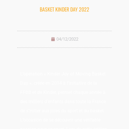
BASKET KINDER DAY 2022
04/12/2022
L’opération « Kinder Joy of Moving Basket
Day », créée en 2014 à l’initiative de la
FFBB et de Kinder, permet chaque année à
des milliers d’enfants dans toute la France
de s’initier aux joies du sport et du basket.
L’occasion de se découvrir une véritable